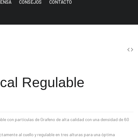
ENSA
CONSEJOS
CONTACTO
cal Regulable
e con partículas de Grafeno de alta calidad con una densidad de 60
amente al cuello y regulable en tres alturas para una óptima