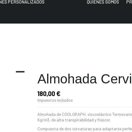
NES PERSONALIZADOS
QUIÉNES SOMOS
PR
Almohada Cervi
180,00 €
Impuestos incluidos
Almohada de COOLGRAPH, viscoelástico Termovariabl
Kg/m3, de alta transpirabilidad y frescor.
Compuesta de dos curvaturas para adaptarse perfect