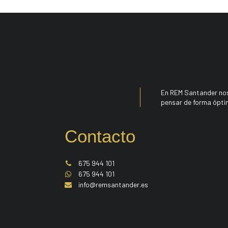
En REM Santander nos
pensar de forma ópti
Contacto
675 944 101
675 944 101
info@remsantander.es