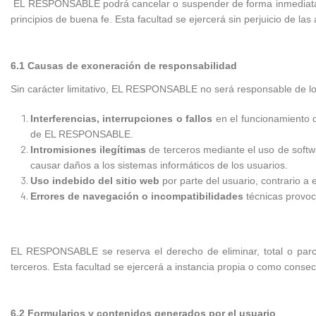
EL RESPONSABLE podrá cancelar o suspender de forma inmediata el a
principios de buena fe. Esta facultad se ejercerá sin perjuicio de
6.1 Causas de exoneración de responsabilidad
Sin carácter limitativo, EL RESPONSABLE no será responsable de los
Interferencias, interrupciones o fallos
en el funcionamiento d
de EL RESPONSABLE.
Intromisiones ilegítimas
de terceros mediante el uso de softw
causar daños a los sistemas informáticos de los usuarios.
Uso indebido del sitio web
por parte del usuario, contrario a 
Errores de navegación o incompatibilidades
técnicas provoc
EL RESPONSABLE se reserva el derecho de eliminar, total o parcia
terceros. Esta facultad se ejercerá a instancia propia o como consec
6.2 Formularios y contenidos generados por el usuario