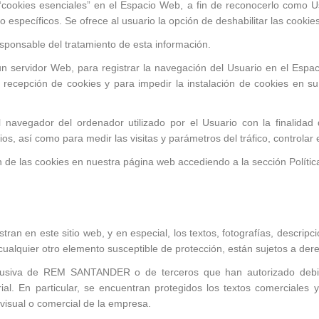
cookies esenciales” en el Espacio Web, a fin de reconocerlo como Us
específicos. Se ofrece al usuario la opción de deshabilitar las cookie
esponsable del tratamiento de esta información.
n servidor Web, para registrar la navegación del Usuario en el Espac
recepción de cookies y para impedir la instalación de cookies en su
 navegador del ordenador utilizado por el Usuario con la finalidad d
rios, así como para medir las visitas y parámetros del tráfico, controla
n de las cookies en nuestra página web accediendo a la sección Polític
an en este sitio web, y en especial, los textos, fotografías, descripc
lquier otro elemento susceptible de protección, están sujetos a derec
xclusiva de REM SANTANDER o de terceros que han autorizado debida
rial. En particular, se encuentran protegidos los textos comerciales y
 visual o comercial de la empresa.