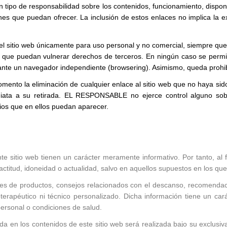
 de responsabilidad sobre los contenidos, funcionamiento, disponibil
ciones que puedan ofrecer. La inclusión de estos enlaces no implica la
 del sitio web únicamente para uso personal y no comercial, siempre q
ico o que puedan vulnerar derechos de terceros. En ningún caso se perm
ante un navegador independiente (browsering). Asimismo, queda prohibid
nto la eliminación de cualquier enlace al sitio web que no haya sido
iata a su retirada. EL RESPONSABLE no ejerce control alguno sob
cios que en ellos puedan aparecer.
sente sitio web tienen un carácter meramente informativo. Por tanto, 
exactitud, idoneidad o actualidad, salvo en aquellos supuestos en los qu
nes de productos, consejos relacionados con el descanso, recomendaci
ioterapéutico ni técnico personalizado. Dicha información tiene un car
personal o condiciones de salud.
ada en los contenidos de este sitio web será realizada bajo su excl