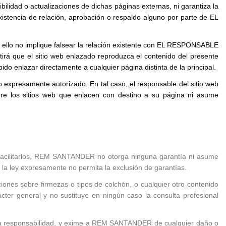
idad o actualizaciones de dichas páginas externas, ni garantiza la
 existencia de relación, aprobación o respaldo alguno por parte de EL
ue ello no implique falsear la relación existente con EL RESPONSABLE
itirá que el sitio web enlazado reproduzca el contenido del presente
o enlazar directamente a cualquier página distinta de la principal.
 expresamente autorizado. En tal caso, el responsable del sitio web
re los sitios web que enlacen con destino a su página ni asume
al facilitarlos, REM SANTANDER no otorga ninguna garantía ni asume
e la ley expresamente no permita la exclusión de garantías.
ones sobre firmezas o tipos de colchón, o cualquier otro contenido
ácter general y no sustituye en ningún caso la consulta profesional
usiva responsabilidad, y exime a REM SANTANDER de cualquier daño o