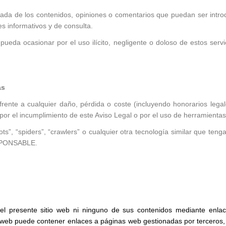
de los contenidos, opiniones o comentarios que puedan ser introduc
s informativos y de consulta.
e pueda ocasionar por el uso ilícito, negligente o doloso de estos s
as
te a cualquier daño, pérdida o coste (incluyendo honorarios legales
por el incumplimiento de este Aviso Legal o por el uso de herramienta
ots”, “spiders”, “crawlers” o cualquier otra tecnología similar que te
RESPONSABLE.
el presente sitio web ni ninguno de sus contenidos mediante enlaces
eb puede contener enlaces a páginas web gestionadas por terceros, con 