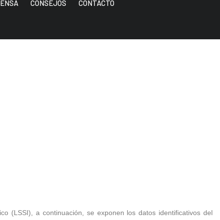
ENSA
CONSEJOS
CONTACTO
o (LSSI), a continuación, se exponen los datos identificativos del