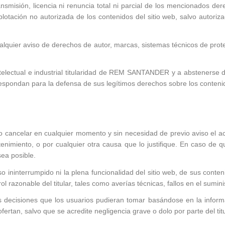
ansmisión, licencia ni renuncia total ni parcial de los mencionados d
plotación no autorizada de los contenidos del sitio web, salvo autori
alquier aviso de derechos de autor, marcas, sistemas técnicos de pro
electual e industrial titularidad de REM SANTANDER y a abstenerse d
respondan para la defensa de sus legítimos derechos sobre los contenid
ancelar en cualquier momento y sin necesidad de previo aviso el acces
nimiento, o por cualquier otra causa que lo justifique. En caso de que
ea posible.
ininterrumpido ni la plena funcionalidad del sitio web, de sus conteni
l razonable del titular, tales como averías técnicas, fallos en el sumin
ecisiones que los usuarios pudieran tomar basándose en la informaci
ertan, salvo que se acredite negligencia grave o dolo por parte del titu