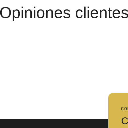
Opiniones cliente
CO
C