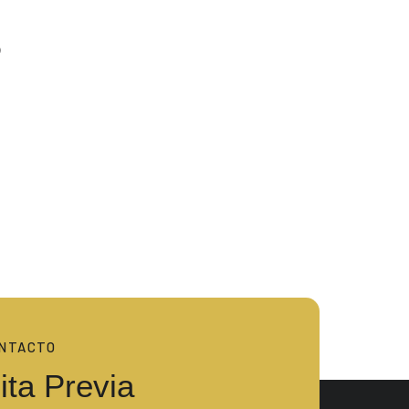
s
NTACTO
ita Previa