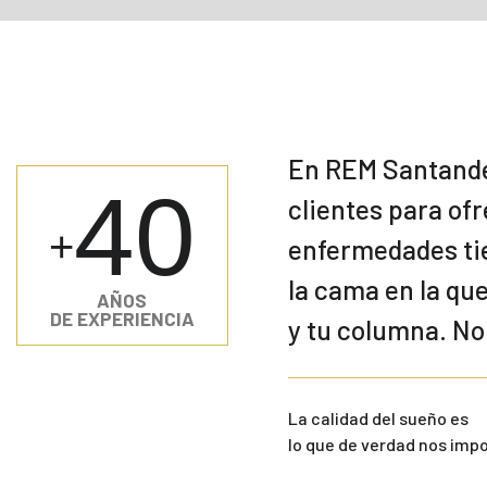
En REM Santander
40
clientes para of
+
enfermedades tie
la cama en la qu
AÑOS
DE EXPERIENCIA
y tu columna. N
La calidad del sueño es
lo que de verdad nos impo