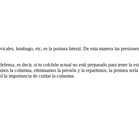
ervicales, lumbago, etc, es la postura lateral. De esta manera las presi
efensa, es decir, si tu colchón actual no está preparado para tener la e
zamos la columna, eliminamos la presión y la repartimos, la postura ser
í la importancia de cuidar la columna.
forma, que