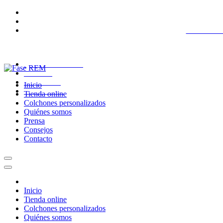
COLCHON
QUIÉNES SOMOS
PRENSA
CONSEJOS
Inicio
CONTACTO
Tienda online
Colchones personalizados
Quiénes somos
Prensa
Consejos
Contacto
Inicio
Tienda online
Colchones personalizados
Quiénes somos