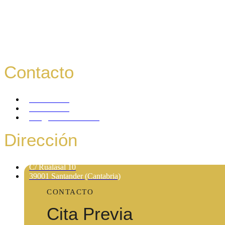
pensar de forma óptima, como dormir y en donde dormir.
En REM Santander nos preocupamos por tu salud y que mejor 
pensar de forma óptima, como dormir y en donde dormir.
Contacto
675 944 101
675 944 101
info@remsantander.es
Dirección
C/ Rualasal 10
39001 Santander (Cantabria)
CONTACTO
Cita Previa