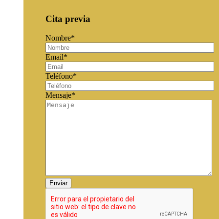
Cita previa
Nombre*
Email*
Teléfono*
Mensaje*