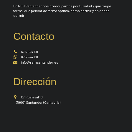
En REM Santander nos preocupamos por tu salud y que mejor
forma, que pensar de forma óptima, como dormir y en donde
dormir.
Contacto
675 944 101
675 944 101
info@remsantander.es
Dirección
C/ Rualasal 10
39001 Santander (Cantabria)