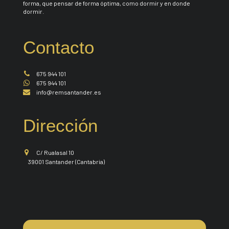
forma, que pensar de forma óptima, como dormir y en donde
dormir.
Contacto
675 944 101
675 944 101
info@remsantander.es
Dirección
C/ Rualasal 10
39001 Santander (Cantabria)